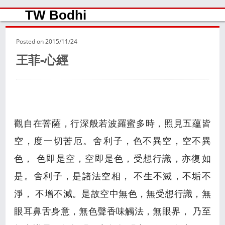
TW Bodhi
Posted on
2015/11/24
王菲-心經
觀自在菩薩，行深般若波羅蜜多時，照見五蘊皆
空，度一切苦厄。舍­利子，色不異空，空不異
色， 色即是空，空即是色，受想行識，亦復­如
是。舍利子，是諸法空相， 不生不滅，不垢不
淨， 不增不減。是故空中無色，無受想行識，無
眼­耳鼻舌身意，無色聲香味觸法，無眼界， 乃至