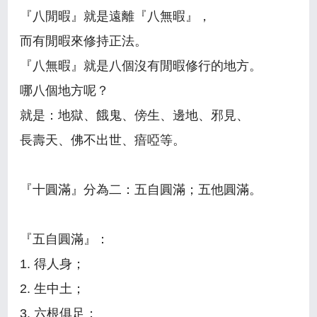
『八閒暇』就是遠離『八無暇』，
而有閒暇來修持正法。
『八無暇』就是八個沒有閒暇修行的地方。
哪八個地方呢？
就是：地獄、餓鬼、傍生、邊地、邪見、
長壽天、佛不出世、瘖啞等。
『十圓滿』分為二：五自圓滿；五他圓滿。
『五自圓滿』：
1. 得人身；
2. 生中土；
3. 六根俱足；