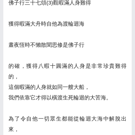
佛子行三十七頌(3)觀暇滿人身難得
獲得暇滿大舟時自他為渡輪迴海
晝夜恆時不懶散聞思修是佛子行
的確，獲得八暇十圓滿的人身是非常珍貴難得
的，
這個暇滿的人身就如同一艘大船，
我們依靠它才得以橫渡生死輪迴的大苦海。
為了令自他一切眾生都能從輪迴大海中解脫出
來，