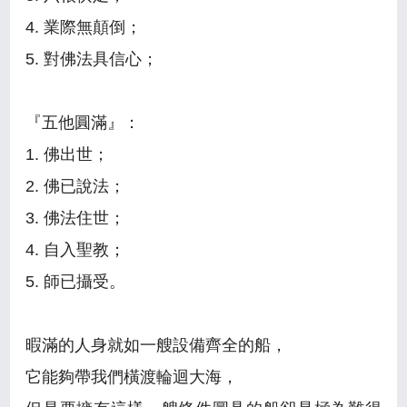
4. 業際無顛倒；
5. 對佛法具信心；
『五他圓滿』：
1. 佛出世；
2. 佛已說法；
3. 佛法住世；
4. 自入聖教；
5. 師已攝受。
暇滿的人身就如一艘設備齊全的船，
它能夠帶我們橫渡輪迴大海，