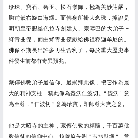
珍珠、寶石、碧玉、松石嵌飾，極為美妙莊嚴，
胸前嵌右旋白海螺。而佛身所掛大念珠，據說是
明朝皇帝賜給色拉寺創建人、宗喀巴的大弟子 ~
絳青曲傑，而由絳青曲傑獻給佛祖釋迦牟尼的。
佛像不期長出許多再生舍利子，每於重大歷史事
件發生前都有奇異預兆。
藏傳佛教弟子最信仰、最崇拜此像，把它作為最
大的精神支柱，稱此像為覺沃仁波切。" 覺沃 " 意
為至尊，" 仁波切 " 意為珍寶，即師尊大寶之意。
他是大昭寺的主神，藏傳佛教的精髓，千百萬佛
教信徒的信仰中心。拉薩原先叫 " 吉雪臥塘 "，意