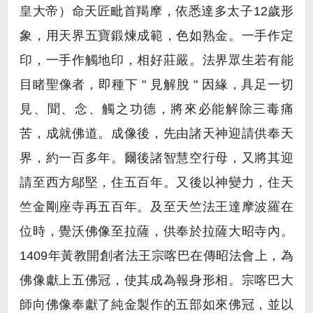
皇大帝）命天匠毗首羯摩，依悉達多太子12歲形
象，用天界五寶鍛煉成範，色如熟金。一手作定
印，一手作觸地印，相好莊嚴。法界眾生若有能
目睹聖像者，即種下 " 見解脫 " 因緣，具足一切
見、聞、念、觸之功德，將來必能解除三毒痛
苦，成就佛道。成像後，先由諸天神迎請供奉天
界，約一百多年。爾後諸智慧空行母，又將其迎
請至西方鄔堅，住五百年。又後以神變力，住天
竺金剛座寺再五百年。及至天竺法王達摩波羅在
位時，覺沃佛像至拉薩，供奉於拉薩大昭寺內。
1409年黃教開創者法王宗喀巴在傳昭法會上，為
佛像獻上五佛冠，使其成為報身形相。宗喀巴大
師向佛像奉獻了純金製作的五部如來佛冠，並以