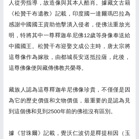
人從旁指導，故造像與其本人酷肖。據藏文古籍
《松贊干布遺教》記載，印度國一達爾瑪巴拉為
感謝中國國王資助他擊潰入侵者，使佛法重放光
明，特將其中一尊釋迦牟尼佛12歲等身像奉送給
中國國王。松贊干布迎娶文成公主時，唐太宗將
這尊像作為嫁妝，由都城長安送抵拉薩，此後，
這尊佛像便與藏傳佛教共榮辱。
藏族人認為這尊釋迦牟尼佛像珍貴，不僅僅是因
為它的歷史價值和文物價值，最重要的是認為見
到這個佛和見到2500年前的佛祖沒有區別。
據《甘珠爾》記載，覺沃仁波切是釋提桓因（玉