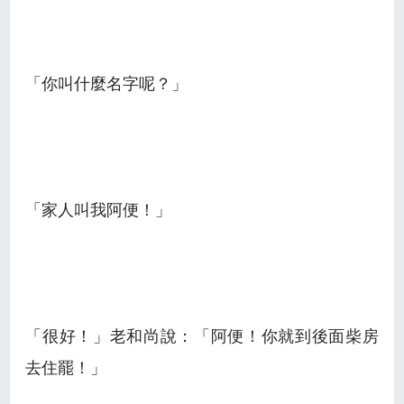
「你叫什麼名字呢？」
「家人叫我阿便！」
「很好！」老和尚說：「阿便！你就到後面柴房
去住罷！」