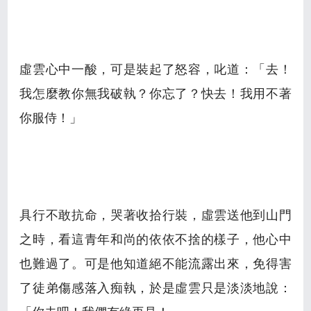
虛雲心中一酸，可是裝起了怒容，叱道：「去！
我怎麼教你無我破執？你忘了？快去！我用不著
你服侍！」
具行不敢抗命，哭著收拾行裝，虛雲送他到山門
之時，看這青年和尚的依依不捨的樣子，他心中
也難過了。可是他知道絕不能流露出來，免得害
了徒弟傷感落入痴執，於是虛雲只是淡淡地說：