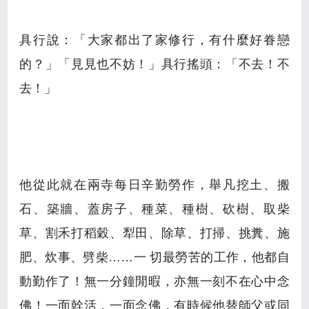
具行說：「大家都出了家修行，有什麼好眷戀
的？」「見見也不妨！」具行搖頭：「不去！不
去！」
他從此就在兩寺每日辛勤勞作，舉凡挖土、搬
石、築牆、蓋房子、種菜、種樹、砍樹、取柴
草、割禾打稻穀、犁田、除草、打掃、挑糞、施
肥、炊事、劈柴……一 切最勞苦的工作，他都自
動勤作了！無一分鐘閒暇，亦無一刻不在心中念
佛！一面幹活，一面念佛，有時候他替師父或同