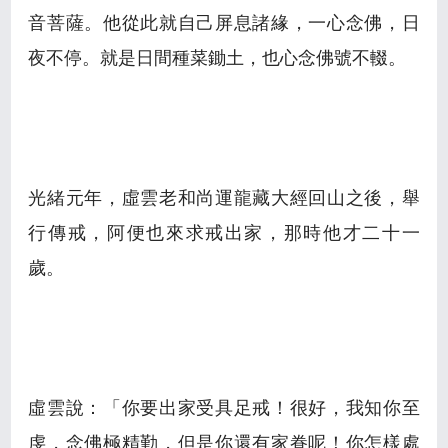
音菩薩。他從此就自己屏息諸緣，一心念佛，日
夜不停。就是日間種菜鋤土，也心念佛號不輟。
光緒元年，虛雲老和尚運龍藏大經回山之後，舉
行傳戒，阿便也來求戒出家，那時他才二十一
歲。
虛雲說：「你要出家受具足戒！很好，我知你至
虔，念佛極精勤，但是你還有家眷呢！你怎樣處