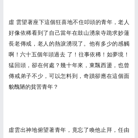
虛 雲望著座下這個狂喜地不住叩頭的青年，老人
好像依稀看到了自己當年在鼓山湧泉寺跪求妙蓮
長老傳戒，老人的熱淚湧現了。他有多少的感觸
啊！六十五個年頭過去 了！往事依稀！如夢境！
猛回頭，卻在何處？幾十年來，東飄西盪，也曾
傳戒弟子不少，可以怎料到，奇蹟卻應在這個面
貌醜陋的貧苦青年？
虛雲出神地俯望著青年，竟忘了喚他止拜，任由