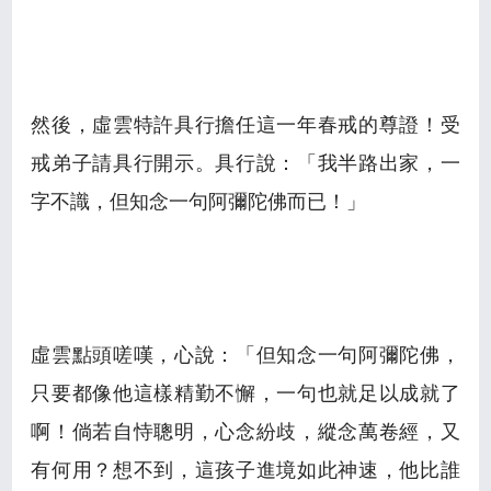
然後，虛雲特許具行擔任這一年春戒的尊證！受
戒弟子請具行開示。具行說：「我半路出家，一
字不識，但知念一句阿彌陀佛而已！」
虛雲點頭嗟嘆，心說：「但知念一句阿彌陀佛，
只要都像他這樣精勤不懈，一句也就足以成就了
啊！倘若自恃聰明，心念紛歧，縱念萬卷經，又
有何用？想不到，這孩子進境如此神速，他比誰