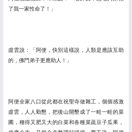
了我一家性命了！」
虛雲說：「阿便，快別這樣說，人類是應該互助
的，佛門弟子更應助人！」
阿便全家八口從此都在祝聖寺做雜工，個個感激
虛雲，人人勤懇，把後山開墾成了一畦一畦的菜
圃，種得又肥又大的白菜和各種菜蔬豆子瓜果，