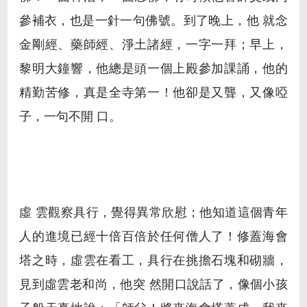
參補衣，也是一針一句佛號。到了晚上，他 就念
金剛經、藥師經、淨土諸經，一字一拜；早上，
黎明大鐘響，他總是頭一個上殿參加課誦，他的
精勤苦修，真是全寺第一！他卻是又聾，又像啞
子，一句不開 口。
虛 雲觀察具行，覺得異常欣慰；他知道這個青年
人的進境已經十倍百倍於任何僧人了！修蓋海會
塔之時，虛雲在看工，具行在挑擔石塊和砌牆，
見到虛雲老和尚，他突 然開口說話了，像個小孩