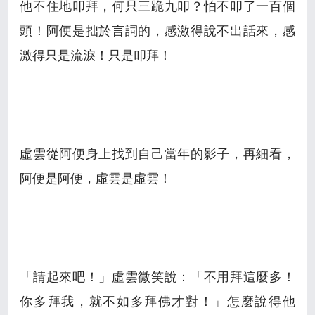
他不住地叩拜，何只三跪九叩？怕不叩了一百個
頭！阿便是拙於言詞的，感激得說不出話來，感
激得只是流淚！只是叩拜！
虛雲從阿便身上找到自己當年的影子，再細看，
阿便是阿便，虛雲是虛雲！
「請起來吧！」虛雲微笑說：「不用拜這麼多！
你多拜我，就不如多拜佛才對！」怎麼說得他