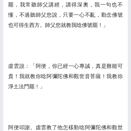
罷，我常聽師父講經，講得深奧，我一句也不
懂，不過聽師父您說，只要一心不亂，勤念佛號
也可得生西方。師父您就教我唸佛號罷！」
虛雲說：「阿便，你已經一心專誠，真是難能可
貴！我就教你唸阿彌陀佛和觀世音菩薩！我教你
淨土法門罷！」
阿便叩謝。虛雲教了他怎樣勤唸阿彌陀佛和觀世