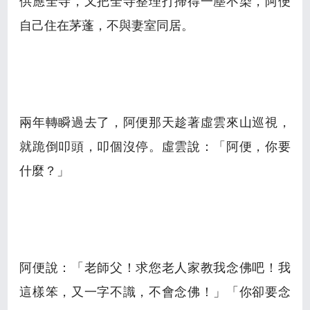
供應全寺，又把全寺整理打掃得一塵不染，阿便
自己住在茅蓬，不與妻室同居。
兩年轉瞬過去了，阿便那天趁著虛雲來山巡視，
就跪倒叩頭，叩個沒停。虛雲說：「阿便，你要
什麼？」
阿便說：「老師父！求您老人家教我念佛吧！我
這樣笨，又一字不識，不會念佛！」「你卻要念