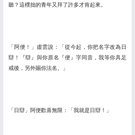
聽？這樸拙的青年又拜了許多才肯起來。
「阿便！」虛雲說：「從今起，你把名字改為日
辯！『辯』與你原名『便』字同音，我等你具足
戒後，另外賜你法名。」
「日辯」阿便歡喜無限：「我就是日辯！」