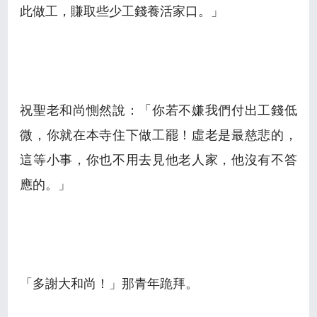
此做工，賺取些少工錢養活家口。」
祝聖老和尚惻然說：「你若不嫌我們付出工錢低
微，你就在本寺住下做工罷！虛老是最慈悲的，
這等小事，你也不用去見他老人家，他沒有不答
應的。」
「多謝大和尚！」那青年跪拜。