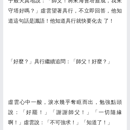
子般天真地說：「師父！將來海會塔蓋成，我來
守塔好嗎？」虛雲望著具行，不立即回答，他知
道這句話是讖語！他知道具行就快要化去 了！
「好麼？」具行繼續追問：「師父！好麼？」
虛雲心中一酸，淚水幾乎奪眶而出，勉強點頭
說：「好罷！」「謝謝師父！」「一切隨緣
啊！」虛雲說：「不可強求！」「知道了！」