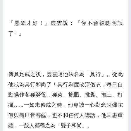
「愚笨才好！」虛雲說：「你不會被聰明誤
了！」
傳具足戒之後，虛雲賜他法名為「具行」。從此
他成為具行和尚了！具行剃度改穿僧衣，每日自
動操作各種勞役，種菜、施肥、挑糞、擔土、打
掃…...一如未傳戒之時，他專誠一心勤念阿彌陀
佛與觀世音菩薩，也不和任何人講話，他耳患重
聽，一般人都稱之為「聾子和尚」。