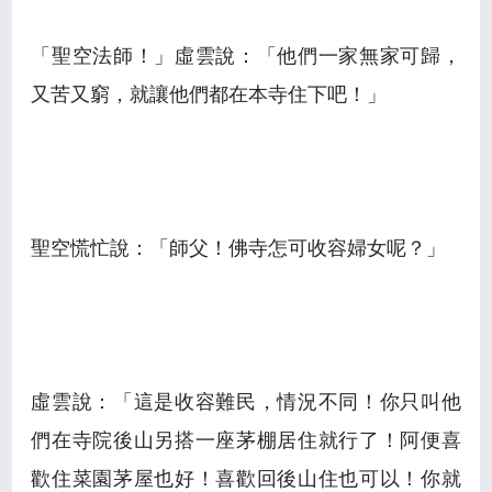
「聖空法師！」虛雲說：「他們一家無家可歸，
又苦又窮，就讓他們都在本寺住下吧！」
聖空慌忙說：「師父！佛寺怎可收容婦女呢？」
虛雲說：「這是收容難民，情況不同！你只叫他
們在寺院後山另搭一座茅棚居住就行了！阿便喜
歡住菜園茅屋也好！喜歡回後山住也可以！你就