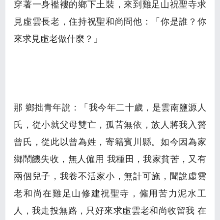
穿著一身襤褸的鄉下土裝，來到雞足山祝聖寺求
見虛雲長老，住持祝聖和尚問他：「你是誰？你
來求見虛老做什麼？」
那 鄉拙青年說：「我今年二十歲，是雲南鹽源人
氏，從小就父母雙亡，孤苦無依，族人將我入贅
曾氏，從此以曾為姓，寄籍賓川縣。如今因為家
鄉鬧饑失收，無人僱用 我種田，我家貧苦，又有
兩個兒子，我養不活家小，無計可施，聞說虛雲
老和尚在雞足山修建祝聖寺，僱用苦力泥水工
人，我走投無路，只好來求虛雲老和尚收留我 在