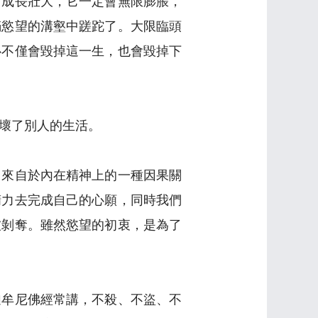
，成長壯大，它一定會無限膨脹，
滿慾望的溝壑中蹉跎了。大限臨頭
心不僅會毀掉這一生，也會毀掉下
壞了別人的生活。
，來自於內在精神上的一種因果關
精力去完成自己的心願，同時我們
被剝奪。雖然慾望的初衷，是為了
迦牟尼佛經常講，不殺、不盜、不