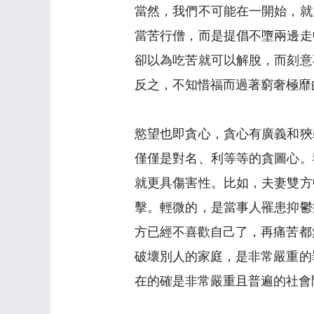
當然，我們不可能在一開始，就
當苦行僧，而是提倡不墮兩邊走
卻以為吃苦就可以解脫，而刻意
反之，不知惜福而過著窮奢極靡
慾望也即貪心，貪心有廣義和狹
僅僅是對名、利等等的貪圖心。
就更具傷害性。比如，夫妻雙方
擊。輕微的，是當事人罹患抑鬱
方已經不喜歡自己了，再痛苦都
破壞別人的家庭，是非常嚴重的
在的確是非常嚴重且普遍的社會