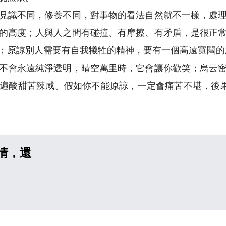
見識不同，修養不同，對事物的看法自然就不一樣，處
的高度；人與人之間有碰撞、有摩擦、有矛盾，是很正
；原諒別人需要有自我犧牲的精神，要有一個高遠寬闊的
不會永遠純淨透明，晴空萬里時，它會讓你歡笑；烏云
遍酸甜苦辣咸。假如你不能原諒，一定會痛苦不堪，後果
情，還