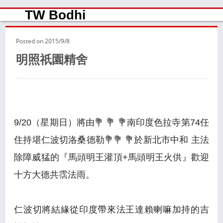
TW Bodhi
Posted on
2015/9/8
明照祇園精舍
9/20（星期日）將由💐 💐 💐南印度色拉寺第74任
住持堪仁波切洛桑德勒💐💐 💐於新北市中和 主法
除障威猛的『馬頭明王灌頂+馬頭明王火供』歡迎
十方大德共霑法雨。
仁波切將結緣從印度帶來法王達賴喇嘛加持的吉