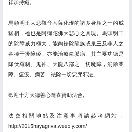
祥加持繩。
馬頭明王大悲觀音菩薩化現的諸多身相之一的威
猛相，祂也是阿彌陀佛大悲心之具現。馬頭明王
的除障威力極大，能夠袪除龍族或鬼王及非人之
各種干擾障礙，亦能治療氣脈病。其主要功德是
降伏羅剎、鬼神、天龍八部之一切魔障，消除業
障、瘟疫、病苦，袪除一切惡咒邪法。
歡迎十方大德善心隨喜贊助法會。
法會相關地點及注意事項請參考網站：
http://2015hayagriva.weebly.com/